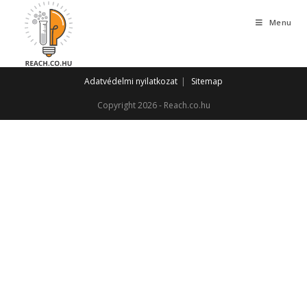
Skip
Menu
to
content
Adatvédelmi nyilatkozat
Sitemap
Copyright 2026 - Reach.co.hu