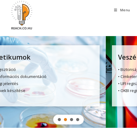
Menu
Veszélyes anyag
• Biztonsági adatlap
• Címketervek készítése
• UFI regisztráció
• OKBI regisztráció