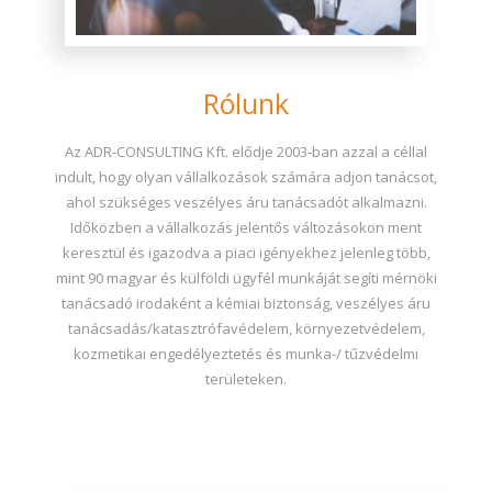
Rólunk
Az ADR-CONSULTING Kft. elődje 2003-ban azzal a céllal
indult, hogy olyan vállalkozások számára adjon tanácsot,
ahol szükséges veszélyes áru tanácsadót alkalmazni.
Időközben a vállalkozás jelentős változásokon ment
keresztül és igazodva a piaci igényekhez jelenleg több,
mint 90 magyar és külföldi ügyfél munkáját segíti mérnöki
tanácsadó irodaként a kémiai biztonság, veszélyes áru
tanácsadás/katasztrófavédelem, környezetvédelem,
kozmetikai engedélyeztetés és munka-/ tűzvédelmi
területeken.