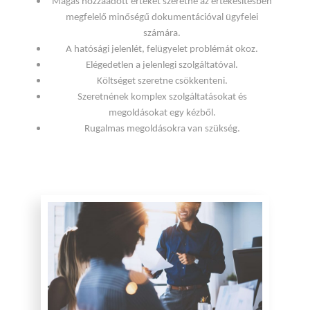
Magas hozzáadott értéket szeretne az értékesítésben
megfelelő minőségű dokumentációval ügyfelei
számára.
A hatósági jelenlét, felügyelet problémát okoz.
Elégedetlen a jelenlegi szolgáltatóval.
Költséget szeretne csökkenteni.
Szeretnének komplex szolgáltatásokat és
megoldásokat egy kézből.
Rugalmas megoldásokra van szükség.